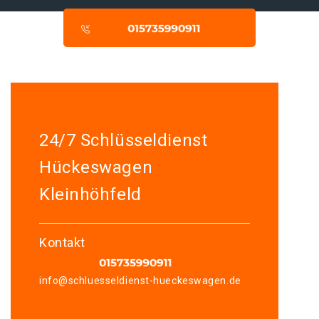
24/7 Schlüsseldienst
Hückeswagen
Kleinhöhfeld
Kontakt
info@schluesseldienst-hueckeswagen.de