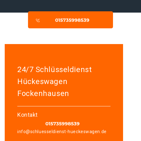
24/7 Schlüsseldienst
Hückeswagen
Fockenhausen
Kontakt
info@schluesseldienst-hueckeswagen.de