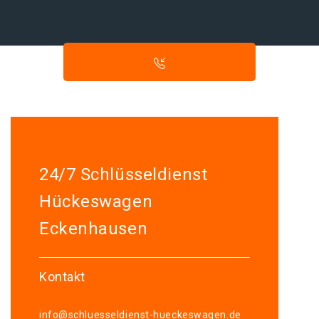
24/7 Schlüsseldienst
Hückeswagen
Eckenhausen
Kontakt
info@schluesseldienst-hueckeswagen.de