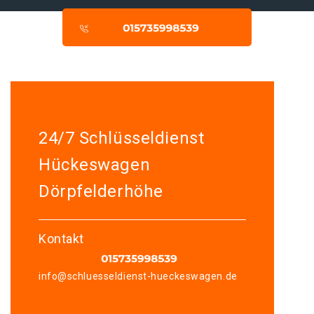
24/7 Schlüsseldienst
Hückeswagen
Dörpfelderhöhe
Kontakt
info@schluesseldienst-hueckeswagen.de